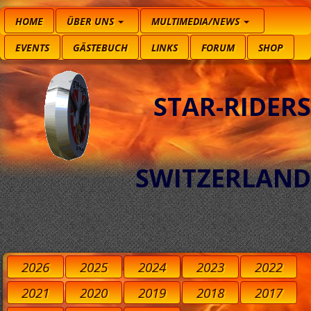
HOME
ÜBER UNS
MULTIMEDIA/NEWS
EVENTS
GÄSTEBUCH
LINKS
FORUM
SHOP
STAR-RIDERS
SWITZERLAND
2026
2025
2024
2023
2022
2021
2020
2019
2018
2017