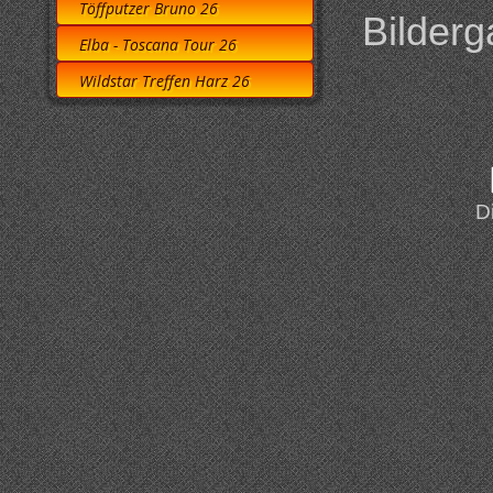
Töffputzer Bruno 26
Bilderg
Elba - Toscana Tour 26
Wildstar Treffen Harz 26
D