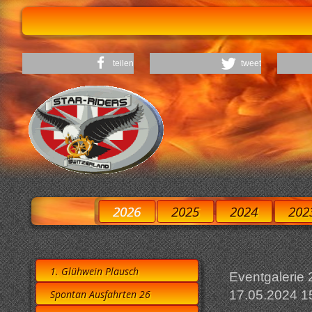
teilen
tweet
2026
2025
2024
202
1. Glühwein Plausch
Eventgalerie
Spontan Ausfahrten 26
17.05.2024 1