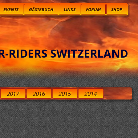
EVENTS
GÄSTEBUCH
LINKS
FORUM
SHOP
R-RIDERS SWITZERLAND
2017
2016
2015
2014