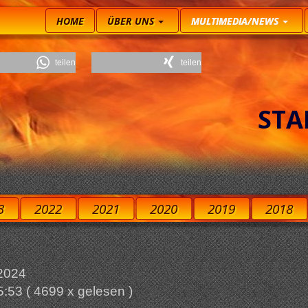
HOME
ÜBER UNS
MULTIMEDIA/NEWS
teilen
teilen
STA
3
2022
2021
2020
2019
2018
 2024
5:53
( 4699 x gelesen )